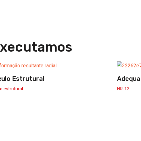
 executamos
culo Estrutural
Adequa
o estrutural
NR-12