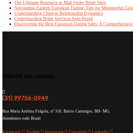
The Ultimate Resource to Mail Order Bride Sites
Navigating Eastern European Dating: Tips for Meaningful Con
Understanding Chinese Relationship Dynamics
Understanding Bride Services from Brazil
Discovering the Best European Dating Sites: A Comprehensive
Solicite um contato
(31) 99756-0949
Rua Maria Antônia Frágola, nº 310, Bairro Camargos, BH- MG,
Atendemos todo Brasil
Facebook
Twitter
Instagram
Envelope
Linkedin