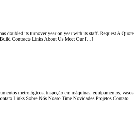
as doubled its turnover year on year with its staff. Request A Quote
n Build Contracts Links About Us Meet Our […]
rumentos metrológicos, inspeção em máquinas, equipamentos, vasos
e um contato Links Sobre Nós Nosso Time Novidades Projetos Contato